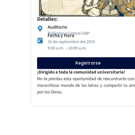
Detalles:
Auditorio
Biblioteca Central UNP
Fecha y Hora
10 de septiembre del 2025
9:00 a.m. – 10:00 a.m.
Registrarse
¡Dirigido a toda la comunidad universitaria!
No te pierdas esta oportunidad de reecontrarte con
maravilloso mundo de las letras y compartir tu am
por los libros.