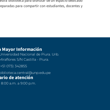
estra biblioteca para disfrutar de un espacio dedicado
preparadas para compartir con estudiantes, docentes y
a Mayor Información
Universidad Nacional de Piura. Urb.
Miraflores S/N Castilla - Piura.
(+51 073) 342855
biblioteca.central@unp.edu.pe
ario de atención
8:00 a.m. a 9:00 p.m.